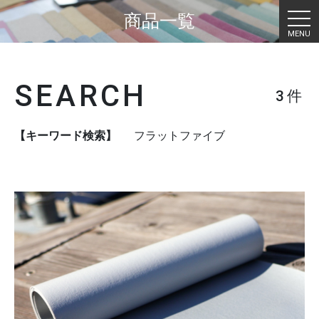
商品一覧
t
o
g
g
SEARCH
3件
l
e
n
【キーワード検索】
フラットファイブ
a
v
i
g
a
t
i
o
n