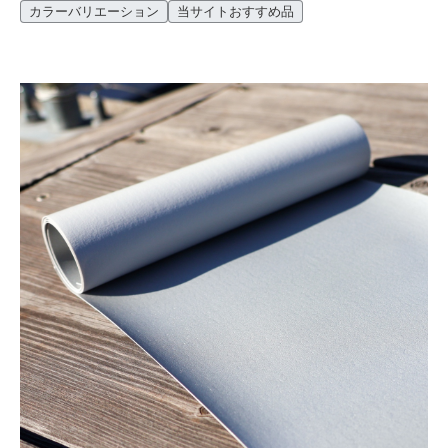
用した強力粘着テープです。 ※この商品はサンプル対応不可商品で
カラーバリエーション
当サイトおすすめ品
す。