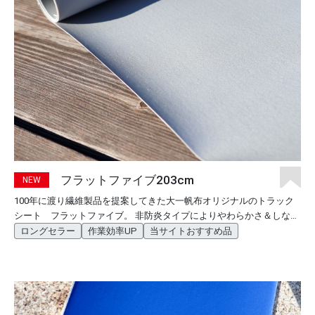
フラットファイブ203cm
100年に渡り繊維製品を提案してきた大一帆布オリジナルのトラック
シート フラットファイブ。 非防炎タイプによりやわらかさ＆しなや
かさを追求。 折り目やチョークマークが付きにくいフラットファイブ
ロングセラー
作業効率UP
当サイトおすすめ品
の広巾タイプです。 非常にやわらかい仕上がりのため、寒冷地や降雪
地でのご利用でも固くなりにくく快適にご使用いただけます。